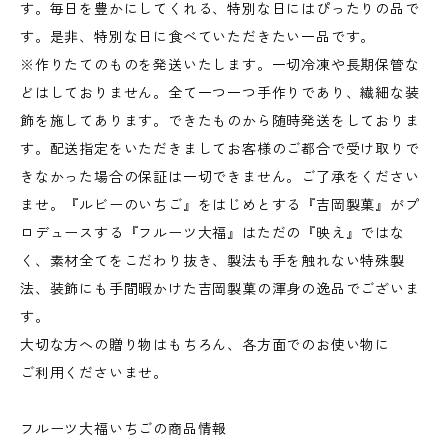
す。毎日を豊かにしてくれる、特別な日にはぴったりの品で
す。是非、特別な日に食べていただきたい一品です。
※作りたてのものを発送いたします。一切冷凍や長期保管な
どはしておりません。全て一つ一つ手作りであり、繊細な装
飾を施してあります。できたものから随時発送をしておりま
す。配送指定をいただきましてお客様のご都合で受け取りで
きなかった場合の保証は一切できません。ご了承をください
ませ。『ルビーのいちご』をはじめとする『吉岡製菓』がプ
ロデュースする『フルーツ大福』はただの『映え』ではな
く、素材全てをこだわり抜き、製法も手を触れない特殊製
法、装飾にも手間暇かけた吉岡製菓の渾身の逸品でございま
す。
大切な方への贈り物はもちろん、各方面でのお使い物に
ご利用くださいませ。
フルーツ大福いちごの商品情報