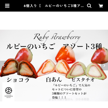
6個入り【 ルビーのいちご3種アソ
ート 6個入り×1箱 白あん、ショコ
ラ、ピスタチオ２個ずつ 】テレビ
で話題3/16ノンストップ放送されま
した！※配送日時指定必須1日限定2
0個 ジュエリーボックス いち
ご DAIFUKU ありがとう
２０２１ spring 春 イチゴ
大福 フルーツ大福 お取り寄せ
テレビで話題 | 【公式】ルビーのい
ちごの吉岡製菓オンラインショップ
ー和菓子、洋菓子、スイーツ通販