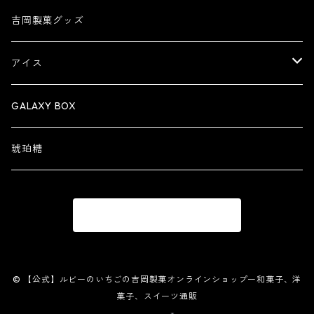
ズコット
生菓子
吉岡製菓グッズ
創作大福
アイス
機能性表示食品
アイスパフェ
GALAXY BOX
琥珀糖
商品一覧に戻る
© 【公式】ルビーのいちごの吉岡製菓オンラインショップー和菓子、洋
菓子、スイーツ通販