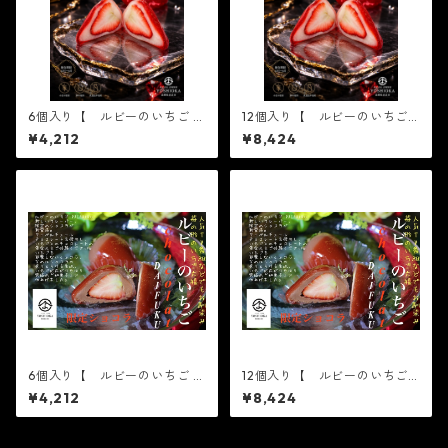
6個入り【 ルビーのいちご 6
12個入り【 ルビーのいちご
個入り×1箱 】テレビで話題
6個入り×2箱 】テレビで話
¥4,212
¥8,424
3/16ノンストップ放送されま
題3/16ノンストップ放送され
した！※配送日時指定必須1日
ました！※配送日時指定必須1
限定20個 ジュエリーボック
日限定20個 ジュエリーボッ
ス いちご DAIFUKU
クス いちご DAIFUKU
ありがとう ２０２１ spri
ありがとう ２０２１ s
ng 春 イチゴ 大福 フル
pring 春 イチゴ 大福 フ
ーツ大福 お取り寄せ テレ
ルーツ大福 お取り寄せ テ
ビで話題
レビで話題
6個入り【 ルビーのいちご 限
12個入り【 ルビーのいちご
定ショコラ 6個入り 】テレ
限定ショコラ 12個入り 】
¥4,212
¥8,424
ビで話題3/16ノンストップ放
テレビで話題3/16ノンストッ
送されました！※配送日時指
プ放送されました！※配送日
定必須 ジュエリーボック
時指定必須 ジュエリーボッ