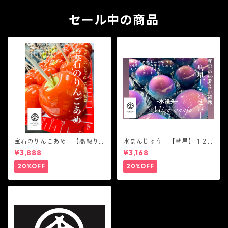
ス いちご DAIFUKU
クス いちご DAIFUKU
ありがとう spring
ありがとう ２０２１ s
春 イチゴ 大福 フルーツ
セール中の商品
pring 春 イチゴ 大福 フ
大福 お取り寄せ テレビで
ルーツ大福 お取り寄せ テ
話題
レビで話題
宝石のりんごあめ 【高級り
水まんじゅう 【彗星】１２
んご】６個入り ツルツル
個入り ツルツル かわい
¥3,888
¥3,168
かわいい 綺麗 宇宙 Gal
い 綺麗 父の日 宇宙 Gal
axy
axy
20%OFF
20%OFF