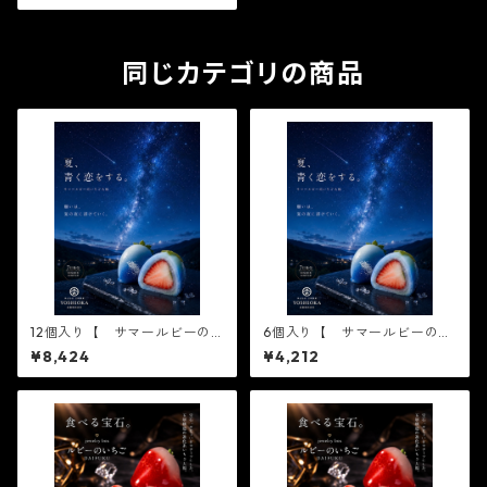
個ずつ 】テレビで話題3/16
ノンストップ放送されまし
た！※配送日時指定必須1日限
定20個 ジュエリーボック
同じカテゴリの商品
ス いちご DAIFUKU
ありがとう ２０２１ spri
ng 春 イチゴ 大福 フル
ーツ大福 お取り寄せ テレ
ビで話題
12個入り【 サマールビーの
6個入り【 サマールビーのい
いちご 6個入り×2箱 】テレ
ちご 6個入り×1箱 】テレビで
¥8,424
¥4,212
ビで話題3/16ノンストップ放
話題3/16ノンストップ放送さ
送されました！※配送日時指
れました！※配送日時指定必
定必須1日限定20個 ジュエリ
須1日限定20個 ジュエリーボ
ーボックス いちご DAIFU
ックス いちご DAIFUKU
KU ありがとう ２０
ありがとう ２０２
２１ spring 春 イチゴ
１ spring 春 イチゴ 大
大福 フルーツ大福 お取り
福 フルーツ大福 お取り寄
寄せ テレビで話題
せ テレビで話題