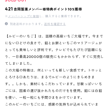
SOLD OUT
421
吉岡製菓メンバー様特典ポイント10%獲得
※
メンバーシップに登録
し、購入すると獲得できます。
別途送料がかかります。
送料を確認する
【ルビーのいちご 】は、話題の高級いちご大福です。今まで
にない口どけの良さで、餡とお餅といちごのマリアージュが
とっても美味しいと評判です。テレビでもたびたび話題にな
り、一日最高20000個の販売にもかかわらず、すぐに完売し
てしまいました。
この大福の特徴は、何といっても新しい食感です。トロッと
とろける口あたりは、まるでルビーのようにきらめきま
す。。しかも、素材にもこだわっています。甘酸っぱいいち
ごには、国産の選び抜かれたものだけをを使用。餡には白餡
を使い、一粒一粒にも手間ひまをかけています。
このルビーのいちごには、感謝の気持ちが込められていま