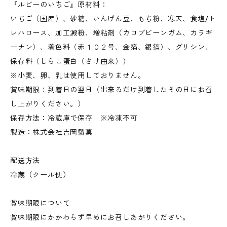
『ルビーのいちご』原材料：
いちご（国産）、砂糖、いんげん豆、もち粉、寒天、食塩/ト
レハロース、加工澱粉、増粘剤（カロブビーンガム、カラギ
ーナン）、着色料（赤１０２号、金箔、銀箔）、グリシン、
保存料（しらこ蛋白（さけ由来））
※小麦、卵、乳は使用しておりません。
賞味期限：到着日の翌日（出来るだけ到着したその日にお召
し上がりください。）
保存方法：冷蔵庫で保存 ※冷凍不可
製造：株式会社吉岡製菓
配送方法
冷蔵（クール便）
賞味期限について
賞味期限にかかわらず早めにお召しあがりください。