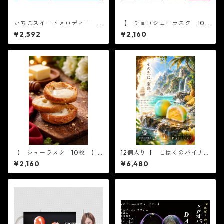
いちごスイートメロディー 6
【 チョコシューラスク 10
個入り 父の日 かわい
枚 】日持ち常温45日
¥2,592
¥2,160
い フルーツ大福 人気 テ
レビで話題 中元 贈り物
フルーツ ギフト
【 シューラスク 10枚 】
12個入り【 こはくのパイナ
日持ち常温１２０日
ップル 6個入り×2箱 】
¥2,160
¥6,480
【フルーツ大福】コハクのパ
イナップル6個入り※配送日時
指定必須 かわいい フル
ーツ大福 人気 テレビで話
題 中元 贈り物 フルー
ツ ギフト