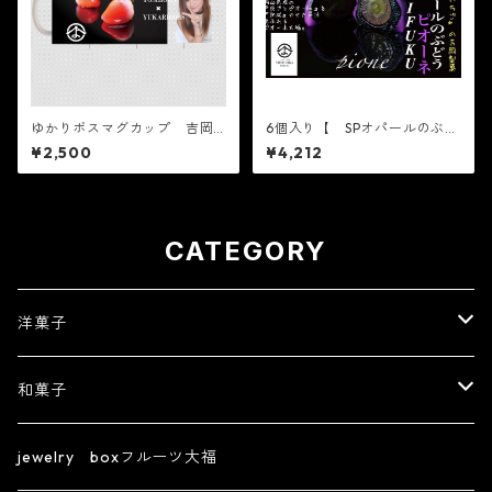
ゆかりボスマグカップ 吉岡
6個入り【 SPオパールのぶど
製菓の現役！今回はご要望の
う 皮ごとピオーネ 6個入り
¥2,500
¥4,212
多かった最新のタオルを販売
×1箱 】※配送日時指定必須
します。S、M、Lからお選びく
【フルーツ大福】ピオーネ6
ださい。（後日子供用の販売
個 出雲よしおかジュエリー
もいたします。）
ボックスSPオパールのぶどう
DAIFUKU 島根県出雲市のフ
CATEGORY
ルーツ大福
洋菓子
【フルーツ大福】ジュエリーボックスシリーズ
和菓子
フィナンシェ
きんつば
jewelry boxフルーツ大福