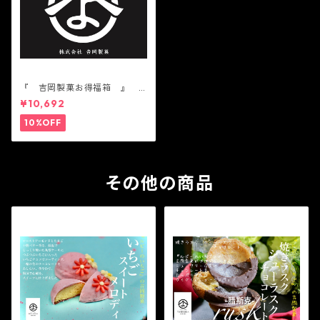
『 吉岡製菓お得福箱 』
かわいい 人気 テレビ
¥10,692
で話題 中元 贈り物 ギ
フト 機能性表示食品
10%OFF
その他の商品