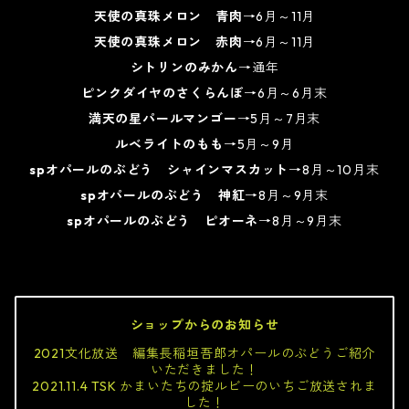
天使の真珠メロン 青肉
→6月～11月
天使の真珠メロン 赤肉
→6月～11月
シトリンのみかん
→通年
ピンクダイヤのさくらんぼ
→6月～6月末
満天の星パールマンゴー
→5月～7月末
ルベライトのもも
→5月～9月
spオパールのぶどう シャインマスカット
→8月～10月末
spオパールのぶどう 神紅
→8月～9月末
spオパールのぶどう ピオーネ
→8月～9月末
ショップからのお知らせ
2021文化放送 編集長稲垣吾郎オパールのぶどうご紹介
いただきました！
2021.11.4 TSK かまいたちの掟ルビーのいちご放送されま
した！