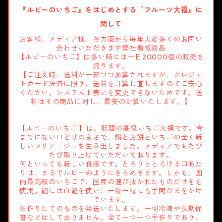
『ルビーのいちご』をはじめとする『フルーツ大福』に
関して
お客様、メディア様、各方面から毎年大変多くのお問い
合わせいただきます弊社看板商品
【ルビーのいちご】は多い時には一日20000個の販売を
誇ります。
【ご注文時、送料が一箱づつ加算されますが、クレジッ
トカード決済に限り、送料を計算し直しますのでご安心
ください。システム上表記を変更できないためです。送
料はその商品に対し、最安の計算いたします。】
【ルビーのいちご 】は、話題の高級いちご大福です。今
までにない口どけの良さで、餡とお餅といちごの全く新
しいマリアージュを生み出しました。メディアでもたび
たび取り上げていただいております。
何といっても新しい食感です。とろりととろける口あた
りは、まるでルビーのようにきらめきます。しかも、国
内最高級のいちごで、国産の選び抜かれたものだけをを
使用。餡には白餡を使い、一粒一粒にも手間ひまをかけ
ています。
※作りたてのものを発送いたします。一切冷凍や長期保
管などはしておりません。全て一つ一つ手作りであり、