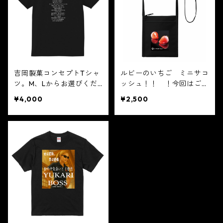
吉岡製菓コンセプトTシャ
ルビーのいちご ミニサコ
ツ。M、Lからお選びくだ
ッシュ！！ ！今回はご要
さい。（後日子供用の販売
望の多かった最新のカバン
¥4,000
¥2,500
もいたします。）
を販売します。