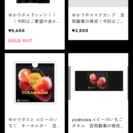
ゆかりボス Tシャツ！！
ゆかりボスマグカップ 吉
！今回はご要望の多かっ
岡製菓の現役！今回はご要
た最新のTシャツを販売し
望の多かった最新のタオル
¥5,400
¥2,500
ます。S、M、Lからお選び
を販売します。S、M、Lか
ください。（後日子供用の
らお選びください。（後日
SOLD OUT
販売もいたします。）
子供用の販売もいたしま
す。）
ゆかりボスと ルビーのい
yoshioka ルビーのいちご
ちご キーホルダー 吉岡
タオル 吉岡製菓の現役！
製菓の現役！今回はご要望
今回はご要望の多かった最