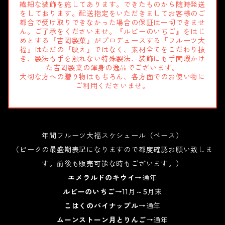
繊細な装飾を施してあります。できたものから随時発送
をしております。配送指定をいただきましてお客様のご
都合で受け取りできなかった場合の保証は一切できませ
ん。ご了承をくださいませ。『ルビーのいちご』をはじ
めとする『吉岡製菓』がプロデュースする『フルーツ大
福』はただの『映え』ではなく、素材全てをこだわり抜
き、製法も手を触れない特殊製法、装飾にも手間暇かけ
た吉岡製菓の渾身の逸品でございます。
大切な方への贈り物はもちろん、各方面でのお使い物に
ご利用くださいませ。
年間フルーツ大福スケシュール（ベース）
（ピークの最盛期表記になりますので都度確認お願い致しま
す。前後も販売可能な時もございます。）
エメラルドのキウイ
→通年
ルビーのいちご
→11月～5月末
こはくのパイナップル
→通年
ムーンストーン月とりんご
→通年