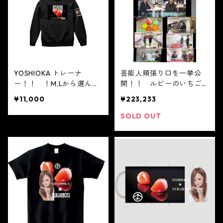
YOSHIOKA トレーナ
芸能人頬張り口を一挙公
ー！！ ！M,Lから選んで
開！！ ルビーのいちご
ください！
天使の真珠メロン 斐川の
¥11,000
¥223,233
少女の夏帽子（スフレチー
ズケーキ）
SOLD OUT