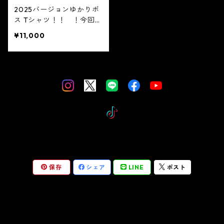
2025バージョンゆかりボ
ス Tシャツ！！ ！今回は
ご要望の多かった最新のT
¥11,000
シャツを販売します。サイ
ズはLのみ。
保存
シェア
LINE
ポスト