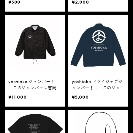
¥500
¥2,000
の多かった最新のキーホル
新のタオルを販売します。
ダーを販売します。S、
S、M、Lからお選びくださ
M、Lからお選びくださ
い。（後日子供用の販売も
い。（後日子供用の販売も
いたします。）
いたします。）
yoshioka ジャンバー！！
yoshioka ドライジップジ
このジャンバーは吉岡製
ャンバー！！ このジャン
菓の社員現役！今回はご要
バーは吉岡製菓の社員現
¥11,000
¥5,000
望の多かった最新のTシャ
役！今回はご要望の多かっ
ツを販売します。S、M、L
た最新のTシャツを販売し
からお選びください。（後
ます。S、M、Lからお選び
日子供用の販売もいたしま
ください。（後日子供用の
す。）
販売もいたします。）