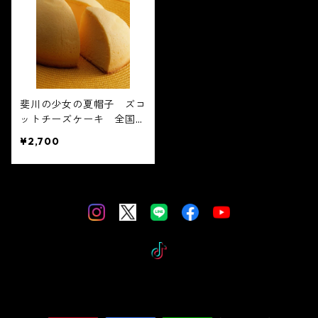
斐川の少女の夏帽子 ズコ
ットチーズケーキ 全国一
位のチーズケーキを食べて
¥2,700
みませんか？