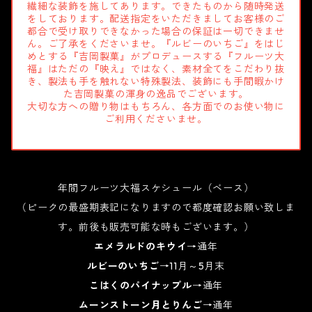
繊細な装飾を施してあります。できたものから随時発送
をしております。配送指定をいただきましてお客様のご
都合で受け取りできなかった場合の保証は一切できませ
ん。ご了承をくださいませ。『ルビーのいちご』をはじ
めとする『吉岡製菓』がプロデュースする『フルーツ大
福』はただの『映え』ではなく、素材全てをこだわり抜
き、製法も手を触れない特殊製法、装飾にも手間暇かけ
た吉岡製菓の渾身の逸品でございます。
大切な方への贈り物はもちろん、各方面でのお使い物に
ご利用くださいませ。
年間フルーツ大福スケシュール（ベース）
（ピークの最盛期表記になりますので都度確認お願い致しま
す。前後も販売可能な時もございます。）
エメラルドのキウイ
→通年
ルビーのいちご
→11月～5月末
こはくのパイナップル
→通年
ムーンストーン月とりんご
→通年