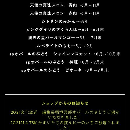
天使の真珠メロン 青肉
→6月～11月
天使の真珠メロン 赤肉
→6月～11月
シトリンのみかん
→通年
ピンクダイヤのさくらんぼ
→6月～6月末
満天の星パールマンゴー
→5月～7月末
ルベライトのもも
→5月～9月
spオパールのぶどう シャインマスカット
→8月～10月末
spオパールのぶどう 神紅
→8月～9月末
spオパールのぶどう ピオーネ
→8月～9月末
ショップからのお知らせ
2021文化放送 編集長稲垣吾郎オパールのぶどうご紹介
いただきました！
2021.11.4 TSK かまいたちの掟ルビーのいちご放送されま
した！