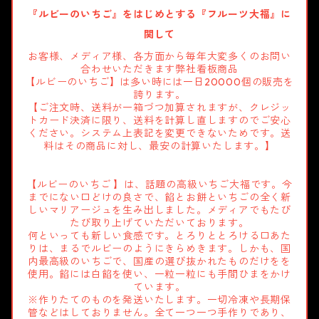
『ルビーのいちご』をはじめとする『フルーツ大福』に
関して
お客様、メディア様、各方面から毎年大変多くのお問い
合わせいただきます弊社看板商品
【ルビーのいちご】は多い時には一日20000個の販売を
誇ります。
【ご注文時、送料が一箱づつ加算されますが、クレジッ
トカード決済に限り、送料を計算し直しますのでご安心
ください。システム上表記を変更できないためです。送
料はその商品に対し、最安の計算いたします。】
【ルビーのいちご 】は、話題の高級いちご大福です。今
までにない口どけの良さで、餡とお餅といちごの全く新
しいマリアージュを生み出しました。メディアでもたび
たび取り上げていただいております。
何といっても新しい食感です。とろりととろける口あた
りは、まるでルビーのようにきらめきます。しかも、国
内最高級のいちごで、国産の選び抜かれたものだけをを
使用。餡には白餡を使い、一粒一粒にも手間ひまをかけ
ています。
※作りたてのものを発送いたします。一切冷凍や長期保
管などはしておりません。全て一つ一つ手作りであり、