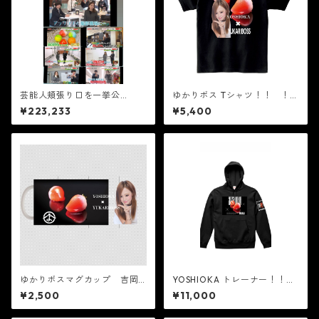
芸能人頬張り口を一挙公
ゆかりボス Tシャツ！！ ！今
開！！ ルビーのいちご 天
回はご要望の多かった最新のT
¥223,233
¥5,400
使の真珠メロン 斐川の少女
シャツを販売します。S、M、L
の夏帽子（スフレチーズケー
からお選びください。（後日
キ）
子供用の販売もいたしま
す。）
ゆかりボスマグカップ 吉岡
YOSHIOKA トレーナー！！
製菓の現役！今回はご要望の
！M,Lから選んでください！
¥2,500
¥11,000
多かった最新のタオルを販売
します。S、M、Lからお選びく