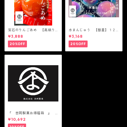
宝石のりんごあめ 【高級り
水まんじゅう 【彗星】１２
んご】６個入り ツルツル
個入り ツルツル かわい
¥3,888
¥3,168
かわいい 綺麗 宇宙 Gal
い 綺麗 父の日 宇宙 Gal
axy
axy
20%OFF
20%OFF
『 吉岡製菓お得福箱 』
かわいい 人気 テレビ
¥10,692
で話題 中元 贈り物 ギ
フト 機能性表示食品
10%OFF