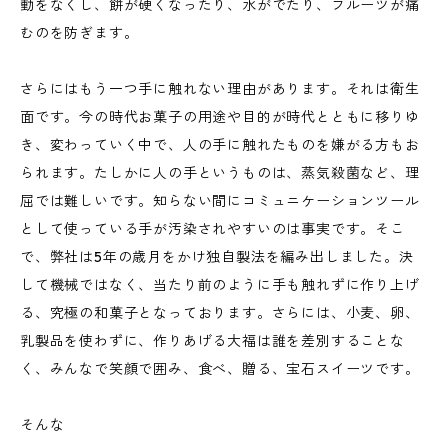
動をなくし、餅が硬くなったり、水がでたり、フルーツが痛
むのを防ぎます。
さらにはもう一つ手に触れない理由があります。それは衛生
面です。今の時代お菓子の用途や目的が時代とともに移りゆ
き、変わっていく中で、人の手に触れたものを嫌がる方もお
られます。たしかに人の手というものは、蒸気殺菌など、理
屈では難しいです。知らない間にコミュニケーションツール
として使っている手が汚染されやすいのは事実です。そこ
で、弊社は5年の歳月をかけ独自製法を編み出しました。決
して機械ではなく、当たり前のように手も触れずに作り上げ
る、究極の和菓子となっております。さらには、小麦、卵、
乳製品を使わずに、作りあげる大福は誰を差別することな
く、みんなで笑顔で囲み、食べ、贈る、宝石スイーツです。
そんな