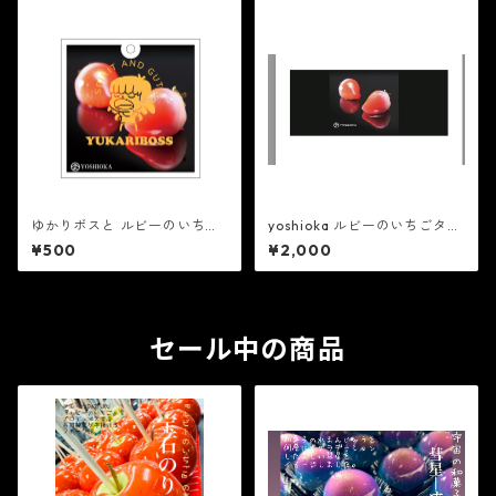
ださい。（後日子供用の販売
もいたします。）
ゆかりボスと ルビーのいち
yoshioka ルビーのいちごタオ
ご キーホルダー 吉岡製菓
ル 吉岡製菓の現役！今回は
¥500
¥2,000
の現役！今回はご要望の多か
ご要望の多かった最新のタオ
った最新のキーホルダーを販
ルを販売します。S、M、Lから
売します。S、M、Lからお選び
お選びください。（後日子供
ください。（後日子供用の販
用の販売もいたします。）
売もいたします。）
セール中の商品