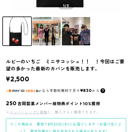
1
/3
ルビーのいちご ミニサコッシュ！！ ！今回はご要
望の多かった最新のカバンを販売します。
¥2,500
¥830
なら
手数料無料で
月々
から
250
吉岡製菓メンバー様特典ポイント10%獲得
※
メンバーシップに登録
し、購入すると獲得できます。
※この商品は、最短で8月20日(木)にお届けします（お届け先によ
って、最短到着日に数日追加される場合があります）。