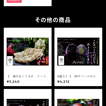
その他の商品
【 森のおくりもの リーフ
6個入り【 SPオパールのぶど
パイ 10枚 】日持ち常温45
う 皮ごとピオーネ 6個入り
¥3,240
¥4,212
日
×1箱 】※配送日時指定必須
【フルーツ大福】ピオーネ6
個 出雲よしおかジュエリー
ボックスSPオパールのぶどう
DAIFUKU 島根県出雲市のフ
ルーツ大福