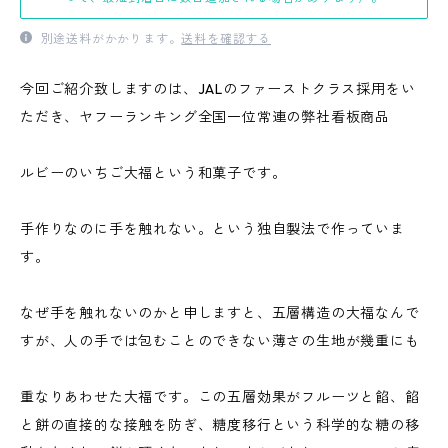
別途送料がかかります。
送料を確認する
今回ご紹介致しますのは、JALのファーストクラス採用をい
ただき、ヤフーランキング全国一位常連の弊社看板商品
ルビーのいちご大福という和菓子です。
手作りなのに手を触れない。という独自製法で作っていま
す。
なぜ手を触れないのかと申しますと、五層構造の大福なんで
すが、人の手では包むことのできない薄さの生地が幾重にも
重なりあわせた大福です。この五層効果がフルーツと餡、餡
と餅の直接的な接触を防ぎ、糖度移行という科学的な糖の移