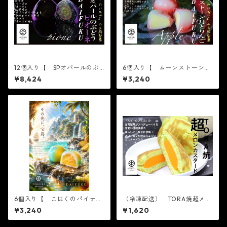
12個入り【 SPオパールのぶ
6個入り【 ムーンストーン月
どう 皮ごとピオーネ 6個入
とりんご 6個入り×1箱 】
¥8,424
¥3,240
り×2箱 】※配送日時指定必
【フルーツ大福】ムーンスト
須【フルーツ大福】ピオーネ6
ーン 月とりんご6個入り※配
個 出雲よしおかジュエリー
送日時指定必須2021 かわ
ボックスSPオパールのぶどう
いい フルーツ大福 人気
DAIFUKU 島根県出雲市のフ
テレビで話題 中元 贈り
ルーツ大福
物 フルーツ ギフト
6個入り【 こはくのパイナッ
（冷凍配送） TORA焼超メロ
プル 6個入り×1箱 】【フル
ンカスタード ５個入り お
¥3,240
¥1,620
ーツ大福】コハクのパイナッ
取り寄せ テレビで話題 メ
プル6個入り※配送日時指定必
ロン カスタード メロンス