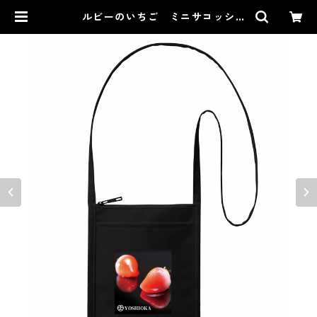
ルビーのいちご ミニサコッシ
ュ！！ ！今回はご要望の多かった
最新のカバンを販売します。 | 【公
式】ルビーのいちごの吉岡製菓オン
ラインショップー和菓子、洋菓子、
スイーツ通販