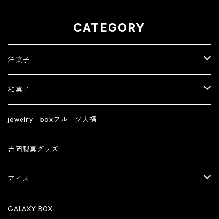
須 かわいい フルーツ大
イーツ どら焼き
福 人気 テレビで話題 中
元 贈り物 フルーツ ギフ
ト
CATEGORY
洋菓子
【フルーツ大福】ジュエリーボックスシリーズ
和菓子
フィナンシェ
きんつば
jewelry boxフルーツ大福
ズコット
生菓子
吉岡製菓グッズ
創作大福
アイス
機能性表示食品
アイスパフェ
GALAXY BOX