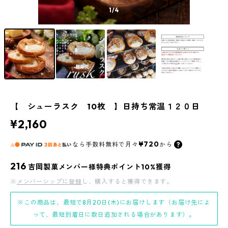
1
/4
【 シューラスク 10枚 】日持ち常温１２０日
¥2,160
¥720
なら
手数料無料で
月々
から
216
吉岡製菓メンバー様特典ポイント10%獲得
※
メンバーシップに登録
し、購入すると獲得できます。
※この商品は、最短で8月20日(木)にお届けします（お届け先によ
って、最短到着日に数日追加される場合があります）。