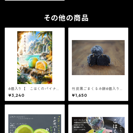
その他の商品
6個入り【 こはくのパイナッ
竹炭黒ごまくるみ餅6個入り
プル 6個入り×1箱 】【フル
※配送日時指定必須
¥3,240
¥1,650
ーツ大福】コハクのパイナッ
プル6個入り※配送日時指定必
須 かわいい フルーツ大
福 人気 テレビで話題 中
元 贈り物 フルーツ ギフ
ト