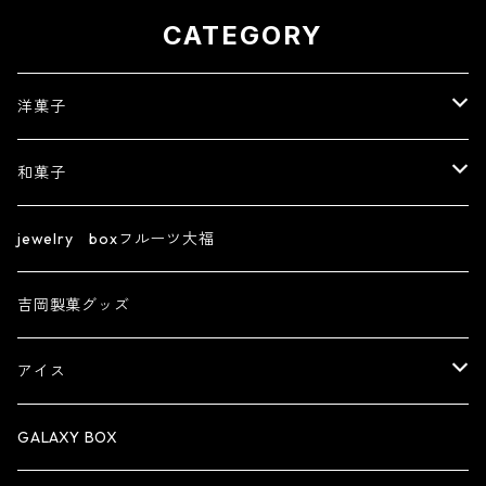
贈り物 フルーツ ギフト
CATEGORY
洋菓子
【フルーツ大福】ジュエリーボックスシリーズ
和菓子
フィナンシェ
きんつば
jewelry boxフルーツ大福
ズコット
生菓子
吉岡製菓グッズ
創作大福
アイス
機能性表示食品
アイスパフェ
GALAXY BOX