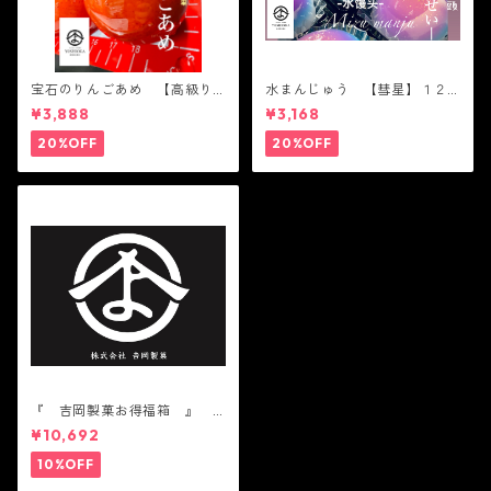
宝石のりんごあめ 【高級り
水まんじゅう 【彗星】１２
んご】６個入り ツルツル
個入り ツルツル かわい
¥3,888
¥3,168
かわいい 綺麗 宇宙 Gal
い 綺麗 父の日 宇宙 Gal
axy
axy
20%OFF
20%OFF
『 吉岡製菓お得福箱 』
かわいい 人気 テレビ
¥10,692
で話題 中元 贈り物 ギ
フト 機能性表示食品
10%OFF