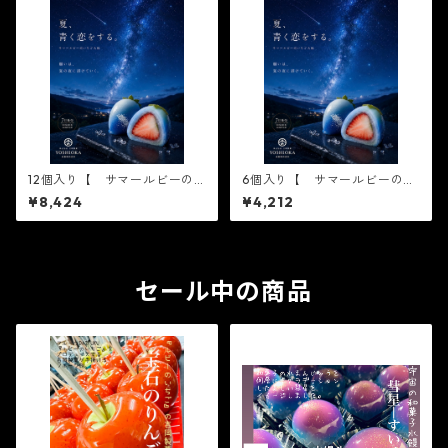
12個入り【 サマールビーの
6個入り【 サマールビーのい
いちご 6個入り×2箱 】テレ
ちご 6個入り×1箱 】テレビで
¥8,424
¥4,212
ビで話題3/16ノンストップ放
話題3/16ノンストップ放送さ
送されました！※配送日時指
れました！※配送日時指定必
定必須1日限定20個 ジュエリ
須1日限定20個 ジュエリーボ
ーボックス いちご DAIFU
ックス いちご DAIFUKU
KU ありがとう ２０
ありがとう ２０２
２１ spring 春 イチゴ
セール中の商品
１ spring 春 イチゴ 大
大福 フルーツ大福 お取り
福 フルーツ大福 お取り寄
寄せ テレビで話題
せ テレビで話題