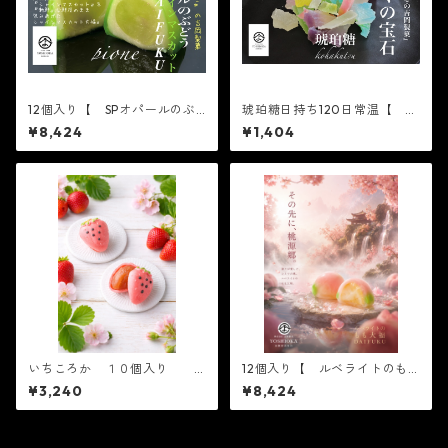
12個入り【 SPオパールのぶ
琥珀糖日持ち120日常温【 こ
どう シャインマスカット 6
はくの宝石 】2個入り Gala
¥8,424
¥1,404
個入り×2箱 】※配送日時指
xy box ありがとう
定必須【フルーツ大福】シャ
お取り寄せ テレビで話題 ko
インマスカット6個 出雲よし
hakutou 琥珀 琥珀糖 ASM
おかジュエリーボックスSPオ
R 咀嚼音
パールのぶどう DAIFUKU 島
根県出雲市のフルーツ大福
いちころか １０個入り
12個入り【 ルベライトのも
父の日 かわいい フルー
も 6個入り×2箱 】【フル
¥3,240
¥8,424
ツ大福 人気 テレビで話
ーツ大福】ルベライトのもも6
題 中元 贈り物 フルー
個入り※配送日時指定必須
ツ ギフト
かわいい フルーツ大福
人気 テレビで話題 中元