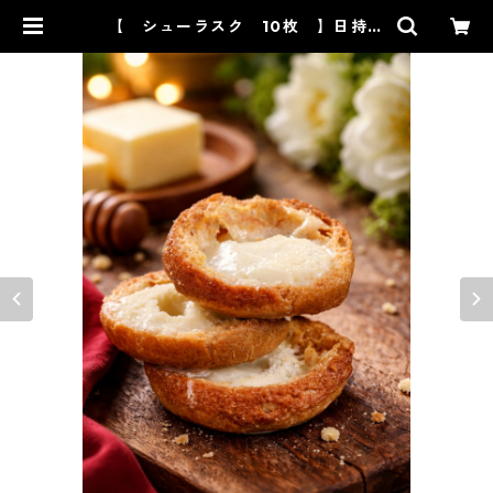
【 シューラスク 10枚 】日持ち
常温１２０日 | 【公式】ルビーのい
ちごの吉岡製菓オンラインショップ
ー和菓子、洋菓子、スイーツ通販