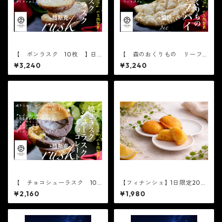
【 ボンラスク 10枚 】日
【 森のおくりもの リーフ
持ち常温45日
パイ 10枚 】日持ち常温45
¥3,240
¥3,240
日
【 チョコシューラスク 10
【フィナンシェ】1日限定20個
枚 】日持ち常温45日
YOSHIOKAフィナンシェ マ
¥2,160
¥1,980
ゴフィ 8個入