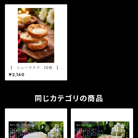
【 シューラスク 10枚 】
日持ち常温１２０日
¥2,160
同じカテゴリの商品