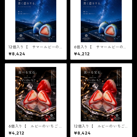
12個入り【 サマールビーの
6個入り【 サマールビーのい
いちご 6個入り×2箱 】テレ
ちご 6個入り×1箱 】テレビで
¥8,424
¥4,212
ビで話題3/16ノンストップ放
話題3/16ノンストップ放送さ
送されました！※配送日時指
れました！※配送日時指定必
定必須1日限定20個 ジュエリ
須1日限定20個 ジュエリーボ
ーボックス いちご DAIFU
ックス いちご DAIFUKU
KU ありがとう ２０
ありがとう ２０２
２１ spring 春 イチゴ
１ spring 春 イチゴ 大
大福 フルーツ大福 お取り
福 フルーツ大福 お取り寄
寄せ テレビで話題
せ テレビで話題
6個入り【 ルビーのいちご 6
12個入り【 ルビーのいちご
個入り×1箱 】テレビで話題
6個入り×2箱 】テレビで話
¥4,212
¥8,424
3/16ノンストップ放送されま
題3/16ノンストップ放送され