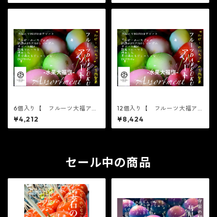
した！※配送日時指定必須1日
ました！※配送日時指定必須1
限定20個 ジュエリーボック
日限定20個 ジュエリーボッ
ス いちご DAIFUKU
クス いちご DAIFUKU
ありがとう ２０２１ spri
ありがとう ２０２１ s
ng 春 イチゴ 大福 フル
pring 春 イチゴ 大福 フ
ーツ大福 お取り寄せ テレ
ルーツ大福 お取り寄せ テ
ビで話題
レビで話題
6個入り【 フルーツ大福アソ
12個入り【 フルーツ大福ア
ート 6個入り×1箱 】6個入
ソート 6個入り×2箱 】6個
¥4,212
¥8,424
りバラエティセット【フルー
入りバラエティセット【フル
ツ大福】おまかせ6個入り※配
ーツ大福】おまかせ6個入り※
送日時指定必須 かわい
配送日時指定必須 かわい
い フルーツ大福 人気 テ
い フルーツ大福 人気 テ
レビで話題 中元 贈り物
レビで話題 中元 贈り物
フルーツ ギフト
セール中の商品
フルーツ ギフト