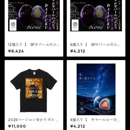
12個入り【 SPオパールのぶ
6個入り【 SPオパールのぶど
どう 皮ごとピオーネ 6個入
う 皮ごとピオーネ 6個入り
¥8,424
¥4,212
り×2箱 】※配送日時指定必
×1箱 】※配送日時指定必須
須【フルーツ大福】ピオーネ6
【フルーツ大福】ピオーネ6
個 出雲よしおかジュエリー
個 出雲よしおかジュエリー
ボックスSPオパールのぶどう
ボックスSPオパールのぶどう
DAIFUKU 島根県出雲市のフ
DAIFUKU 島根県出雲市のフ
ルーツ大福
ルーツ大福
2025バージョンゆかりボス T
6個入り【 サマールビーのい
シャツ！！ ！今回はご要望
ちご 6個入り×1箱 】テレビで
¥11,000
¥4,212
の多かった最新のTシャツを販
話題3/16ノンストップ放送さ