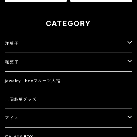
売します。サイズはLのみ。
れました！※配送日時指定必
須1日限定20個 ジュエリーボ
ックス いちご DAIFUKU
ありがとう ２０２
CATEGORY
１ spring 春 イチゴ 大
福 フルーツ大福 お取り寄
せ テレビで話題
洋菓子
【フルーツ大福】ジュエリーボックスシリーズ
和菓子
フィナンシェ
きんつば
jewelry boxフルーツ大福
ズコット
生菓子
吉岡製菓グッズ
創作大福
アイス
機能性表示食品
アイスパフェ
GALAXY BOX