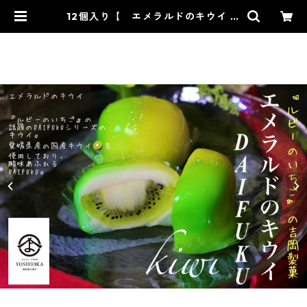
12個入り【 エメラルドのキウイ
6個入り×2箱 】【フルーツ大福】
エメラルドのキウイ6個入り※配送
日時指定必須 かわいい フルー
ツ大福 人気 テレビで話題 中
元 贈り物 フルーツ ギフト |
【公式】ルビーのいちごの吉岡製菓
オンラインショップー和菓子、洋菓
子、スイーツ通販