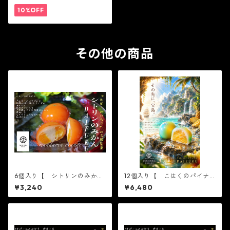
で話題 中元 贈り物 ギ
フト 機能性表示食品
10%OFF
その他の商品
6個入り【 シトリンのみか
12個入り【 こはくのパイナ
ん 6個入り×1箱 】【フルー
ップル 6個入り×2箱 】
¥3,240
¥6,480
ツ大福】シトリンのみかん6個
【フルーツ大福】コハクのパ
入り※配送日時指定必須
イナップル6個入り※配送日時
かわいい フルーツ大福 人
指定必須 かわいい フル
気 テレビで話題 中元 贈
ーツ大福 人気 テレビで話
り物 フルーツ ギフト
題 中元 贈り物 フルー
ツ ギフト