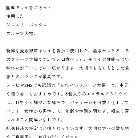
国産キウイをごろっと
使用した
ジュエリーボックス
フルーツ大福。
新鮮な愛媛県産キウイを贅沢に使用した、濃厚かつとろける
のフルーツ大福です。ひと口食べると、キウイの甘酸っぱい
味わいが口いっぱいに広がります。大福のもちもちとした食
感とのバランスが最高です。
テレビやSNSでも話題の「かわいいフルーツ大福」は、中元
や贈り物にもおすすめです。6個入りのエメラルドのキウイ
は、目を引く鮮やかな緑色で、パッケージも可愛く仕上げて
います。女性から男性まで、年齢や性別を問わず、幅広く喜
ばれること間違いなしです。
配送日時の指定は必須となっています。大切な方への贈り物
やご自宅用に、ぜひお試しください。