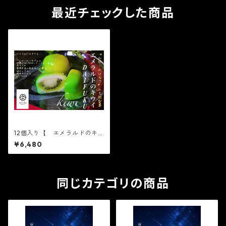
最近チェックした商品
12個入り【 エメラルドのキ
ウイ 6個入り×2箱 】【フ
¥6,480
ルーツ大福】エメラルドのキ
ウイ6個入り※配送日時指定必
須 かわいい フルーツ大
福 人気 テレビで話題 中
元 贈り物 フルーツ ギフ
同じカテゴリの商品
ト