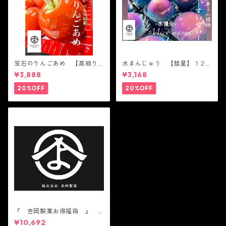
宝石のりんごあめ 【高級り
水まんじゅう 【彗星】１２
んご】６個入り ツルツル
個入り ツルツル かわい
¥3,888
¥3,168
かわいい 綺麗 宇宙 Gal
い 綺麗 父の日 宇宙 Gal
axy
axy
20%OFF
20%OFF
『 吉岡製菓お得福箱 』
かわいい 人気 テレビ
¥10,692