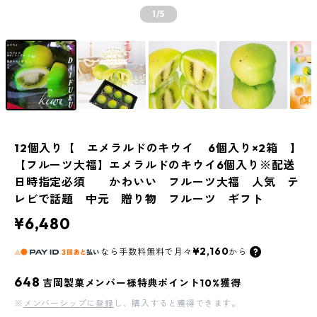
1
/5
12個入り【 エメラルドのキウイ 6個入り×2箱 】
【フルーツ大福】エメラルドのキウイ6個入り※配送
日時指定必須 かわいい フルーツ大福 人気 テ
レビで話題 中元 贈り物 フルーツ ギフト
¥6,480
¥2,160
なら
手数料無料で
月々
から
648
吉岡製菓メンバー様特典ポイント10%獲得
※
メンバーシップに登録
し、購入すると獲得できます。