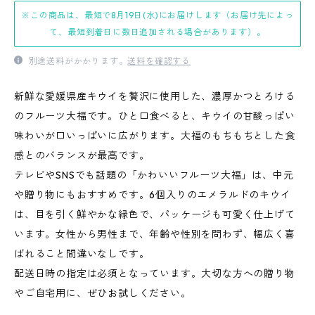
※この商品は、最短で8月19日(水)にお届けします（お届け先によっ
て、最短到着日に数日追加される場合があります）。
別途送料がかかります。
送料を確認する
新鮮な愛媛県産キウイを贅沢に使用した、濃厚かつとろける
のフルーツ大福です。ひと口食べると、キウイの甘酸っぱい
味わいが口いっぱいに広がります。大福のもちもちとした食
感とのバランスが最高です。
テレビやSNSでも話題の「かわいいフルーツ大福」は、中元
や贈り物にもおすすめです。6個入りのエメラルドのキウイ
は、目を引く鮮やかな緑色で、パッケージも可愛く仕上げて
います。女性から男性まで、年齢や性別を問わず、幅広く喜
ばれること間違いなしです。
配送日時の指定は必須となっています。大切な方への贈り物
やご自宅用に、ぜひお試しください。