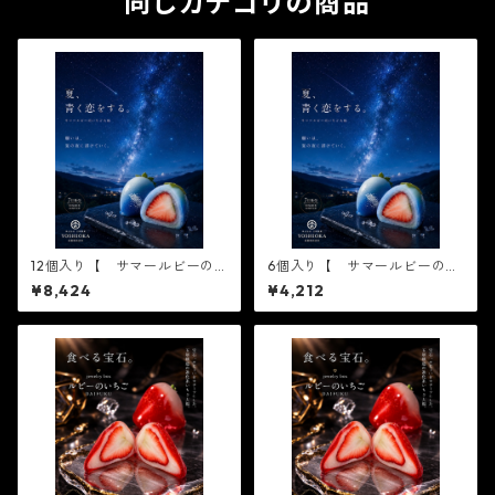
同じカテゴリの商品
12個入り【 サマールビーの
6個入り【 サマールビーのい
いちご 6個入り×2箱 】テレ
ちご 6個入り×1箱 】テレビで
¥8,424
¥4,212
ビで話題3/16ノンストップ放
話題3/16ノンストップ放送さ
送されました！※配送日時指
れました！※配送日時指定必
定必須1日限定20個 ジュエリ
須1日限定20個 ジュエリーボ
ーボックス いちご DAIFU
ックス いちご DAIFUKU
KU ありがとう ２０
ありがとう ２０２
２１ spring 春 イチゴ
１ spring 春 イチゴ 大
大福 フルーツ大福 お取り
福 フルーツ大福 お取り寄
寄せ テレビで話題
せ テレビで話題