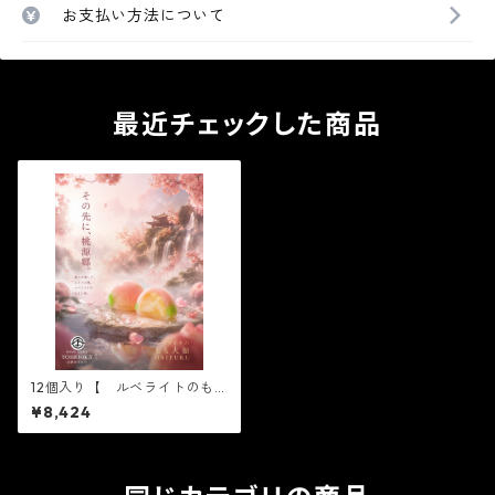
お支払い方法について
最近チェックした商品
12個入り【 ルベライトのも
も 6個入り×2箱 】【フル
¥8,424
ーツ大福】ルベライトのもも6
個入り※配送日時指定必須
かわいい フルーツ大福
人気 テレビで話題 中元
贈り物 フルーツ ギフト