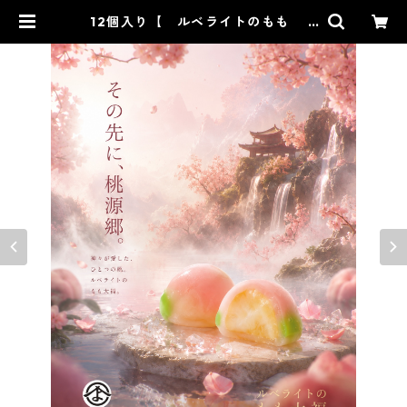
12個入り【 ルベライトのもも 6
個入り×2箱 】【フルーツ大福】ル
ベライトのもも6個入り※配送日時
指定必須 かわいい フルーツ大
福 人気 テレビで話題 中元 贈
り物 フルーツ ギフト | 【公式】
ルビーのいちごの吉岡製菓オンライ
ンショップー和菓子、洋菓子、スイ
ーツ通販