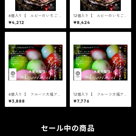
6個入り【 ルビーのいちご 6
12個入り【 ルビーのいちご
個入り×1箱 】テレビで話題
6個入り×2箱 】テレビで話
¥4,212
¥8,424
3/16ノンストップ放送されま
題3/16ノンストップ放送され
した！※配送日時指定必須1日
ました！※配送日時指定必須1
限定20個 ジュエリーボック
日限定20個 ジュエリーボッ
ス いちご DAIFUKU
クス いちご DAIFUKU
ありがとう ２０２１ spri
ありがとう ２０２１ s
ng 春 イチゴ 大福 フル
pring 春 イチゴ 大福 フ
ーツ大福 お取り寄せ テレ
ルーツ大福 お取り寄せ テ
ビで話題
レビで話題
6個入り【 フルーツ大福アソ
12個入り【 フルーツ大福ア
ート 6個入り×1箱 】6個入
ソート 6個入り×2箱 】6個
¥3,888
¥7,776
りバラエティセット【フルー
入りバラエティセット【フル
ツ大福】おまかせ6個入り※配
ーツ大福】おまかせ6個入り※
送日時指定必須 かわい
配送日時指定必須 かわい
い フルーツ大福 人気 テ
い フルーツ大福 人気 テ
レビで話題 中元 贈り物
レビで話題 中元 贈り物
フルーツ ギフト
セール中の商品
フルーツ ギフト