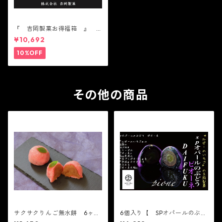
『 吉岡製菓お得福箱 』
かわいい 人気 テレビ
¥10,692
で話題 中元 贈り物 ギ
フト 機能性表示食品
10%OFF
その他の商品
サクサクりんご無水餅 6ヶ入
6個入り【 SPオパールのぶど
り※配送日時指定必須2021
う 皮ごとピオーネ 6個入り