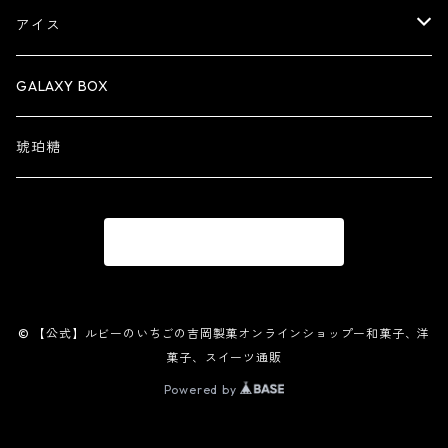
創作大福
アイス
機能性表示食品
アイスパフェ
GALAXY BOX
琥珀糖
商品一覧に戻る
© 【公式】ルビーのいちごの吉岡製菓オンラインショップー和菓子、洋
菓子、スイーツ通販
Powered by