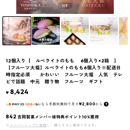
1
/7
12個入り【 ルベライトのもも 6個入り×2箱 】
【フルーツ大福】ルベライトのもも6個入り※配送日
時指定必須 かわいい フルーツ大福 人気 テレ
ビで話題 中元 贈り物 フルーツ ギフト
8,424
¥
¥2,800
なら
手数料無料で
月々
から
842
吉岡製菓メンバー様特典ポイント10%獲得
※
メンバーシップに登録
し、購入すると獲得できます。