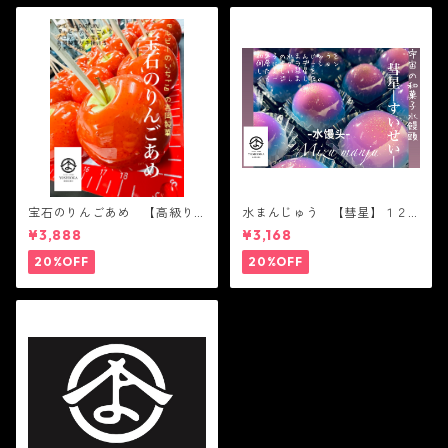
宝石のりんごあめ 【高級り
水まんじゅう 【彗星】１２
んご】６個入り ツルツル
個入り ツルツル かわい
¥3,888
¥3,168
かわいい 綺麗 宇宙 Gal
い 綺麗 父の日 宇宙 Gal
axy
axy
20%OFF
20%OFF