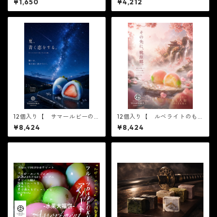
¥1,650
¥4,212
父の日 かわいい フルーツ
×1箱 】※配送日時指定必須
大福 人気 テレビで話題
【フルーツ大福】ピオーネ6
中元 贈り物 フルーツ ギ
個 出雲よしおかジュエリー
フト
ボックスSPオパールのぶどう
DAIFUKU 島根県出雲市のフ
ルーツ大福
12個入り【 サマールビーの
12個入り【 ルベライトのも
いちご 6個入り×2箱 】テレ
も 6個入り×2箱 】【フル
¥8,424
¥8,424
ビで話題3/16ノンストップ放
ーツ大福】ルベライトのもも6
送されました！※配送日時指
個入り※配送日時指定必須
定必須1日限定20個 ジュエリ
かわいい フルーツ大福
ーボックス いちご DAIFU
人気 テレビで話題 中元
KU ありがとう ２０
贈り物 フルーツ ギフト
２１ spring 春 イチゴ
大福 フルーツ大福 お取り
寄せ テレビで話題