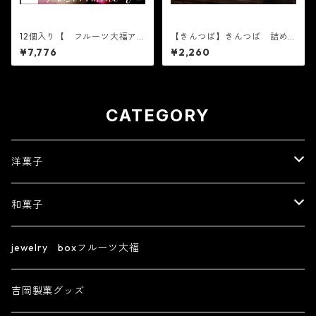
12個入り【 フルーツ大福ア
【きんつば】きんつば 詰め
ソート 6個入り×2箱 】6個
合わせランダム10個入り（味
¥7,776
¥2,260
入りバラエティセット【フル
指定不可）
ーツ大福】おまかせ6個入り※
配送日時指定必須 かわい
い フルーツ大福 人気 テ
レビで話題 中元 贈り物
フルーツ ギフト
CATEGORY
洋菓子
【フルーツ大福】ジュエリーボックスシリーズ
和菓子
フィナンシェ
きんつば
jewelry boxフルーツ大福
ズコット
生菓子
吉岡製菓グッズ