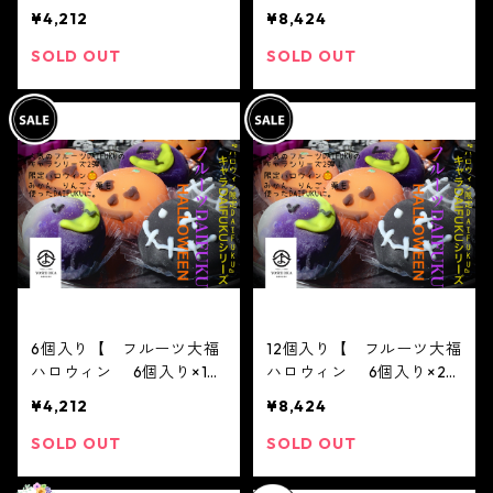
ルビーのいちご６個入り×
ルビーのいちご６個入り×
¥4,212
¥8,424
１ 】12月1日から発送開
2 】12月1日から発送開始
始いたします。※配送日時
いたします。※配送日時指
SOLD OUT
SOLD OUT
指定必須限定 ジュエリー
定必須限定 ジュエリーボ
ボックス いちご DAIF
ックス いちご DAIFUK
UKU ありがとう
U ありがとう
spring 春 イチゴ 大
spring 春 イチゴ 大
福 フルーツ大福 お取り
福 フルーツ大福 お取り
寄せ テレビで話題
寄せ テレビで話題
6個入り【 フルーツ大福
12個入り【 フルーツ大福
ハロウィン 6個入り×1
ハロウィン 6個入り×2
箱 】6個入りバラエティ
箱 】6個入りバラエティ
¥4,212
¥8,424
セット【フルーツ大福】お
セット【フルーツ大福】お
まかせ6個入り※配送日時
まかせ6個入り※配送日時
SOLD OUT
SOLD OUT
指定必須 かわいい フ
指定必須 かわいい フ
ルーツ大福 人気 テレビ
ルーツ大福 人気 テレビ