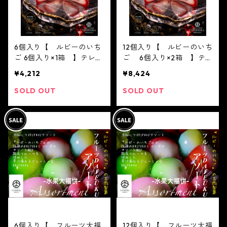
話題
6個入り【 ルビーのいち
12個入り【 ルビーのいち
ご 6個入り×1箱 】テレビ
ご 6個入り×2箱 】テ
で話題3/16ノンストップ放
レビで話題3/16ノンストッ
¥4,212
¥8,424
送されました！※配送日時
プ放送されました！※配送
指定必須1日限定20個 ジ
日時指定必須1日限定20
SOLD OUT
SOLD OUT
ュエリーボックス いち
個 ジュエリーボックス
ご DAIFUKU あり
いちご DAIFUKU
がとう ２０２１ spri
ありがとう ２０２１
ng 春 イチゴ 大福
spring 春 イチゴ 大
フルーツ大福 お取り寄
福 フルーツ大福 お取り
せ テレビで話題
寄せ テレビで話題
6個入り【 フルーツ大福
12個入り【 フルーツ大福