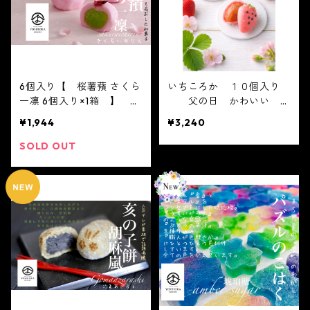
kutou 琥珀 琥珀糖 ASM
R 咀嚼音
6個入り【 桜薯蕷 さくら
いちころか １０個入り
一凛 6個入り×1箱 】 ジ
父の日 かわいい フ
ュエリーボックス いち
ルーツ大福 人気 テレビ
¥1,944
¥3,240
ご DAIFUKU あり
で話題 中元 贈り物 フ
がとう ２０２１ spri
ルーツ ギフト
SOLD OUT
ng 春 イチゴ 大福
フルーツ大福 お取り寄
せ テレビで話題