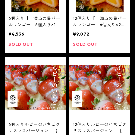
6個入り【 満点の星パー
12個入り【 満点の星パー
ルマンゴー 6個入り×1
ルマンゴー 6個入り×2
箱 】【フルーツ大福】満
箱 】【フルーツ大福】満
¥4,536
¥9,072
点の星パールマンゴー大福
点の星パールマンゴー大福
6個入り※配送日時指定必
6個入り※配送日時指定必
SOLD OUT
SOLD OUT
須2021 父の日 かわい
須2021 父の日 かわい
い フルーツ大福 人気
い フルーツ大福 人気
テレビで話題 中元 贈り
テレビで話題 中元 贈り
物 フルーツ ギフト
物 フルーツ ギフト
6個入りルビーのいちごク
12個入りルビーのいちごク
リスマスバージョン 【
リスマスバージョン 【