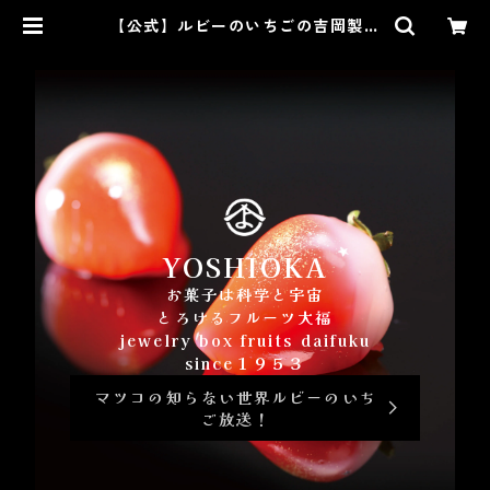
【公式】ルビーのいちごの吉岡製菓
オンラインショップー和菓子、洋菓
子、スイーツ通販
お菓子は科学と宇宙
とろけるフルーツ大福
jewelry box fruits daifuku
since１９５３
マツコの知らない世界ルビーのいち
ご放送！