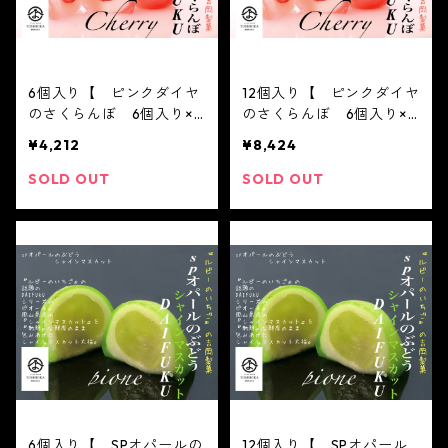
6個入り【 ピンクダイヤ
12個入り【 ピンクダイヤ
のさくらんぼ 6個入り×1
のさくらんぼ 6個入り×2
箱 】【フルーツ大福】ピ
箱 】【フルーツ大福】ピ
¥4,212
¥8,424
ンクダイヤのさくらんぼ6
ンクダイヤのさくらんぼ6
個入り※配送日時指定必須
個入り※配送日時指定必須
SOLD OUT
SOLD OUT
2021 父の日 かわい
2021 父の日 かわい
い フルーツ大福 人気
い フルーツ大福 人気
テレビで話題 中元 贈り
テレビで話題 中元 贈り
物 フルーツ ギフト
物 フルーツ ギフト
6個入り【 SPオパールの
12個入り【 SPオパール