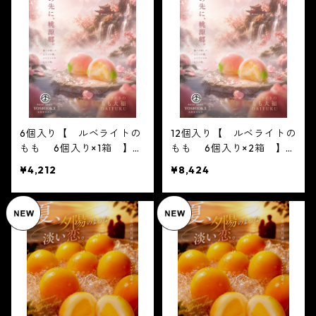
UKU 島根県出雲市のフル
IFUKU 島根県出雲市のフ
ーツ大福
ルーツ大福
6個入り【 ルベライトの
12個入り【 ルベライトの
もも 6個入り×1箱 】
もも 6個入り×2箱 】
【フルーツ大福】ルベライ
【フルーツ大福】ルベライ
¥4,212
¥8,424
トのもも6個入り※配送日
トのもも6個入り※配送日
時指定必須 かわいい
時指定必須 かわいい
フルーツ大福 人気 テレ
フルーツ大福 人気 テレ
ビで話題 中元 贈り物
ビで話題 中元 贈り物
フルーツ ギフト
フルーツ ギフト