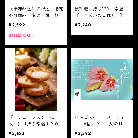
（冷凍配送）※配送日指定
琥珀糖日持ち120日常温
不可商品 亥の子餅 胡麻
【 パズルのこはく 】1
嵐 ８個入り【 いのこも
0個入り Galaxy box
¥2,592
¥3,240
ち 8個入り×1箱 】亥の
ありがとう お取り
子餅 マツコ 大福 フル
寄せ テレビで話題 koha
SOLD OUT
ーツ大福 お取り寄せ テ
kutou 琥珀 琥珀糖 ASM
レビで話題
R 咀嚼音
【 シューラスク 10
いちごスイートメロディ
枚 】日持ち常温１２０日
ー 6個入り 父の日
かわいい フルーツ大福
¥2,160
¥2,592
人気 テレビで話題 中