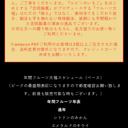
ん。ご了承をくださいませ。『ルビーのいちご』をはじ
めとする『吉岡製菓』がプロデュースする『フルーツ大
福』はただの『映え』ではなく、素材全てをこだわり抜
き、製法も手を触れない特殊製法、装飾にも手間暇かけ
た吉岡製菓の渾身の逸品でございます。
大切な方への贈り物はもちろん、各方面でのお使い物に
ご利用くださいませ。
※amazon PAYご利用のお客様は2個以上ご注文された場
合、送料変更対象外になりますので、クレジットカード
決済をお願いいたします。
年間フルーツ大福スケシュール（ベース）
（ピークの最盛期表記になりますので都度確認お願い致しま
す。前後も販売可能な時もございます。）
年間フルーツ年表
通年
シトリンのみかん
エメラルドのキウイ