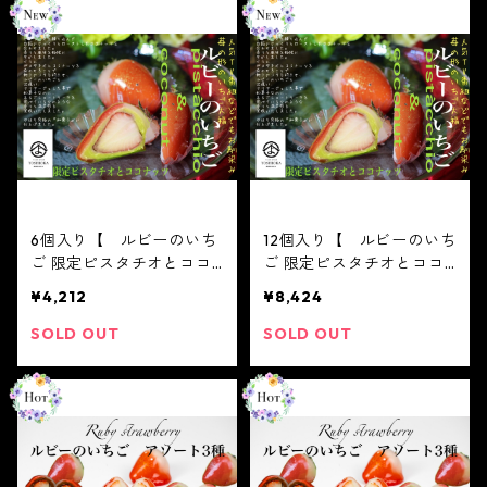
りがとう spring
りがとう ２０２１ s
春 イチゴ 大福 フルー
pring 春 イチゴ 大
ツ大福 お取り寄せ テレ
福 フルーツ大福 お取り
ビで話題
寄せ テレビで話題
6個入り【 ルビーのいち
12個入り【 ルビーのいち
ご 限定ピスタチオとココ
ご 限定ピスタチオとココ
ナッツ 6個入り 】テレ
ナッツ 12個入り 】テレ
¥4,212
¥8,424
ビで話題3/16ノンストップ
ビで話題3/16ノンストップ
放送されました！※配送日
放送されました！※配送日
SOLD OUT
SOLD OUT
時指定必須 ジュエリーボ
時指定必須 ジュエリーボ
ックス いちご DAIFUK
ックス いちご DAIFUK
U ありがとう ２
U ありがとう ２
０２１ spring 春 イチ
０２１ spring 春 イチ
ゴ 大福 フルーツ大福
ゴ 大福 フルーツ大福
お取り寄せ テレビで話題
お取り寄せ テレビで話題