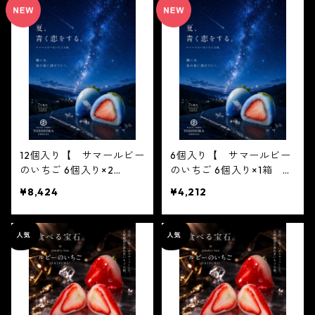
12個入り【 サマールビー
6個入り【 サマールビー
のいちご 6個入り×2
のいちご 6個入り×1箱 】
箱 】テレビで話題3/16ノ
テレビで話題3/16ノンスト
¥8,424
¥4,212
ンストップ放送されまし
ップ放送されました！※配
た！※配送日時指定必須1
送日時指定必須1日限定20
日限定20個 ジュエリー
個 ジュエリーボックス
ボックス いちご DAIF
いちご DAIFUKU
UKU ありがとう
ありがとう ２０２１
２０２１ spring 春 イ
spring 春 イチゴ 大
チゴ 大福 フルーツ大
福 フルーツ大福 お取り
福 お取り寄せ テレビで
寄せ テレビで話題