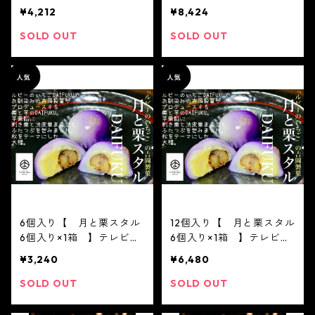
箱 】※配送日時指定必
箱 】※配送日時指定必
¥4,212
¥8,424
須 ジュエリーボックス
須 ジュエリーボックス
いちご DAIFUKU
いちご DAIFUKU
SOLD OUT
SOLD OUT
ありがとう ２０２１
ありがとう ２０２１
spring 春 イチゴ 大
spring 春 イチゴ 大
福 フルーツ大福 お取り
福 フルーツ大福 お取り
寄せ テレビで話題
寄せ テレビで話題
6個入り【 月と栗スタル
12個入り【 月と栗スタル
6個入り×1箱 】テレビで
6個入り×1箱 】テレビで
話題3/16ノンストップ放送
話題3/16ノンストップ放送
¥3,240
¥6,480
されました！※配送日時指
されました！※配送日時指
定必須1日限定20個 ジュ
定必須1日限定20個 ジュ
SOLD OUT
SOLD OUT
エリーボックス いち
エリーボックス いち
ご DAIFUKU あり
ご DAIFUKU あり