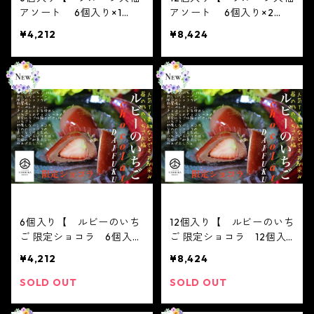
アソート 6個入り×1
アソート 6個入り×2
箱 】6個入りバラエティ
箱 】6個入りバラエティ
¥4,212
¥8,424
セット【フルーツ大福】お
セット【フルーツ大福】お
まかせ6個入り※配送日時
まかせ6個入り※配送日時
指定必須 かわいい フ
指定必須 かわいい フ
ルーツ大福 人気 テレビ
ルーツ大福 人気 テレビ
で話題 中元 贈り物 フ
で話題 中元 贈り物 フ
ルーツ ギフト
ルーツ ギフト
6個入り【 ルビーのいち
12個入り【 ルビーのいち
ご 限定ショコラ 6個入
ご 限定ショコラ 12個入
り 】テレビで話題3/16ノ
り 】テレビで話題3/16ノ
¥4,212
¥8,424
ンストップ放送されまし
ンストップ放送されまし
た！※配送日時指定必須
た！※配送日時指定必須
SOLD OUT
SOLD OUT
ジュエリーボックス い
ジュエリーボックス い
ちご DAIFUKU あ
ちご DAIFUKU あ