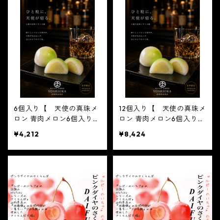
がとう ２０２１ spri
がとう ２０２１ spri
ng 春 イチゴ 大福
ng 春 イチゴ 大福
フルーツ大福 お取り寄
フルーツ大福 お取り寄
せ テレビで話題
せ テレビで話題
6個入り【 天使の真珠メ
12個入り【 天使の真珠メ
ロン 青肉メロン6個入り×1
ロン 青肉メロン6個入り×
箱 】【 天使の真珠 メロ
2箱 】【 天使の真珠 メ
¥4,212
¥8,424
ン】DAIFUKU ※配送日
ロン】DAIFUKU ※配送
時指定必須 2023 父の
日時指定必須 2023 父の
日 かわいい フルーツ大
日 かわいい フルーツ大
福 人気 テレビで話題
福 人気 テレビで話題
中元 贈り物 フルーツ
中元 贈り物 フルーツ
ギフト
ギフト