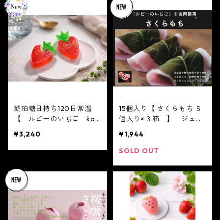
で話題 中元 贈り物 フ
で話題 中元 贈り物 フ
ルーツ ギフト
ルーツ ギフト
琥珀糖日持ち120日常温
15個入り【 さくらもち ５
【 ルビーのいちご koh
個入り×３箱 】 ジュエ
aku 10個入り 】⚠️ルビー
リーボックス いちご D
¥3,240
¥1,944
のいちご大福ではありませ
AIFUKU ありがと
ん。写真はイメージです。
う ２０２１ spring
SOLD OUT
ジュエリーボックス
春 イチゴ 大福 フルー
いちご DAIFUKU
ツ大福 お取り寄せ テレ
ありがとう ２０２２
ビで話題
spring 春 イチゴ 大
福 フルーツ大福 お取り
寄せ テレビで話題 koha