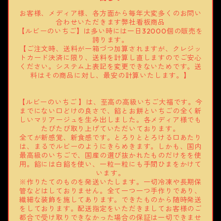
お客様、メディア様、各方面から毎年大変多くのお問い
合わせいただきます弊社看板商品
【ルビーのいちご】は多い時には一日32000個の販売を
誇ります。
【ご注文時、送料が一箱づつ加算されますが、クレジッ
トカード決済に限り、送料を計算し直しますのでご安心
ください。システム上表記を変更できないためです。送
料はその商品に対し、最安の計算いたします。】
【ルビーのいちご 】は、至高の高級いちご大福です。今
までにない口どけの良さで、餡とお餅といちごの全く新
しいマリアージュを生み出しました。各メディア様でも
たびたび取り上げていただいております。
全てが新感覚、新食感です。とろりととろける口あたり
は、まるでルビーのようにきらめきます。しかも、国内
最高級のいちごで、国産の選び抜かれたものだけをを使
用。餡には白餡を使い、一粒一粒にも手間ひまをかけて
います。
※作りたてのものを発送いたします。一切冷凍や長期保
管などはしておりません。全て一つ一つ手作りであり、
繊細な装飾を施してあります。できたものから随時発送
をしております。配送指定をいただきましてお客様のご
都合で受け取りできなかった場合の保証は一切できませ