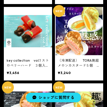
元 贈り物 フルーツ ギ
フト
key collection vol.1 スト
（冷凍配送） TORA焼超
ロベリーハード ３個入り
メロンカスタード５個 T
4箱 父の日 かわい
ORA焼魅惑のいちごカスタ
¥3,456
¥3,240
い フルーツ大福 人気
ード５個 合計10個 お
テレビで話題 中元 贈り
取り寄せ テレビで話題
物 フルーツ ギフト
メロン カスタード メロ
ンスイーツ どら焼き
ショップに質問する