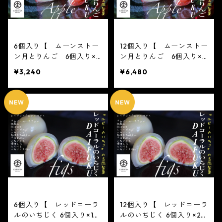
6個入り【 ムーンストー
12個入り【 ムーンストー
ン月とりんご 6個入り×1
ン月とりんご 6個入り×2
箱 】【フルーツ大福】ム
箱 】【フルーツ大福】ム
¥3,240
¥6,480
ーンストーン 月とりんご
ーンストーン 月とりんご
6個入り※配送日時指定必
6個入り※配送日時指定必
須2021 かわいい フ
須2021 かわいい フ
ルーツ大福 人気 テレビ
ルーツ大福 人気 テレビ
で話題 中元 贈り物 フ
で話題 中元 贈り物 フ
ルーツ ギフト
ルーツ ギフト
6個入り【 レッドコーラ
12個入り【 レッドコーラ
ルのいちじく 6個入り×1
ルのいちじく 6個入り×2